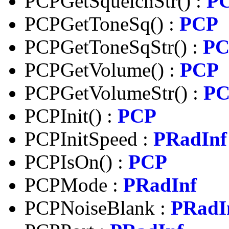
PCPGetSquelchStr() :
P
PCPGetToneSq() :
PCP
PCPGetToneSqStr() :
PC
PCPGetVolume() :
PCP
PCPGetVolumeStr() :
P
PCPInit() :
PCP
PCPInitSpeed :
PRadInf
PCPIsOn() :
PCP
PCPMode :
PRadInf
PCPNoiseBlank :
PRadI