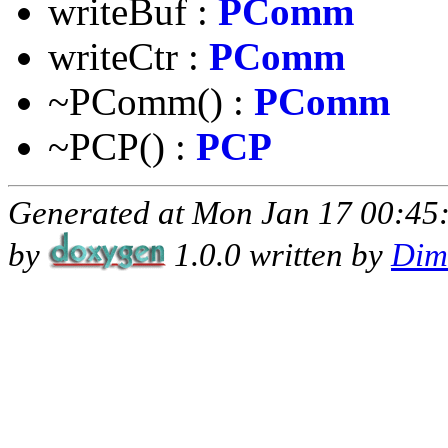
writeBuf :
PComm
writeCtr :
PComm
~PComm() :
PComm
~PCP() :
PCP
Generated at Mon Jan 17 00:45
by
1.0.0 written by
Dim