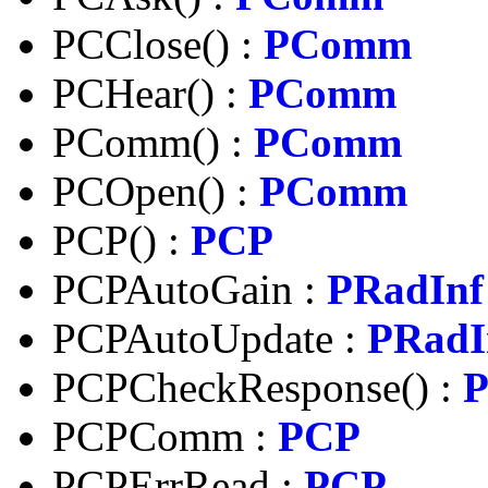
PCClose() :
PComm
PCHear() :
PComm
PComm() :
PComm
PCOpen() :
PComm
PCP() :
PCP
PCPAutoGain :
PRadInf
PCPAutoUpdate :
PRadI
PCPCheckResponse() :
PCPComm :
PCP
PCPErrRead :
PCP