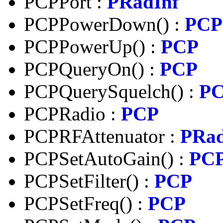
PCPPort :
PRadInf
PCPPowerDown() :
PCP
PCPPowerUp() :
PCP
PCPQueryOn() :
PCP
PCPQuerySquelch() :
P
PCPRadio :
PCP
PCPRFAttenuator :
PRad
PCPSetAutoGain() :
PC
PCPSetFilter() :
PCP
PCPSetFreq() :
PCP