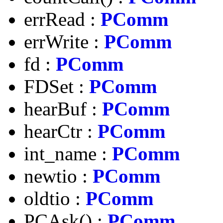
errRead :
PComm
errWrite :
PComm
fd :
PComm
FDSet :
PComm
hearBuf :
PComm
hearCtr :
PComm
int_name :
PComm
newtio :
PComm
oldtio :
PComm
PCAsk() :
PComm