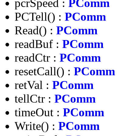
pcrSpeed :
PComm
PCTell() :
PComm
Read() :
PComm
readBuf :
PComm
readCtr :
PComm
resetCall() :
PComm
retVal :
PComm
tellCtr :
PComm
timeOut :
PComm
Write() :
PComm