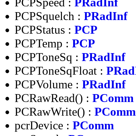
PCPSpeed :
PRadInf
PCPSquelch :
PRadInf
PCPStatus :
PCP
PCPTemp :
PCP
PCPToneSq :
PRadInf
PCPToneSqFloat :
PRad
PCPVolume :
PRadInf
PCRawRead() :
PComm
PCRawWrite() :
PComm
pcrDevice :
PComm