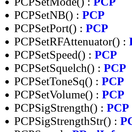
PCPSetMode() :
PCP
PCPSetNB() :
PCP
PCPSetPort() :
PCP
PCPSetRFAttenuator() :
PCPSetSpeed() :
PCP
PCPSetSquelch() :
PCP
PCPSetToneSq() :
PCP
PCPSetVolume() :
PCP
PCPSigStrength() :
PCP
PCPSigStrengthStr() :
P