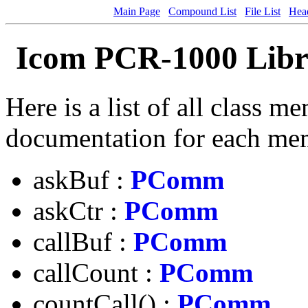
Main Page
Compound List
File List
Head
Icom PCR-1000 Lib
Here is a list of all class m
documentation for each me
askBuf :
PComm
askCtr :
PComm
callBuf :
PComm
callCount :
PComm
countCall() :
PComm